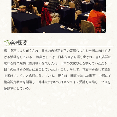
協
会概要
國井良恵により創立され、日本の吉祥花文字の素晴らしさを全国に向けて拡
げる活動をしている。 特徴としては、日本古来より語り継がれてきた吉祥の
意味を持つ絵柄（古典柄）を取り入れ、日本の文化や心を学んでいただき、
日々の生活を心豊かに過ごしていただくこと。そして、花文字を通して笑顔
を拡げていくこと念頭に置いている。 現在は、関東をはじめ関西、中部にて
協会認定教室を開講し、他地域においてはオンライン受講も実施し、プロを
多数輩出している。