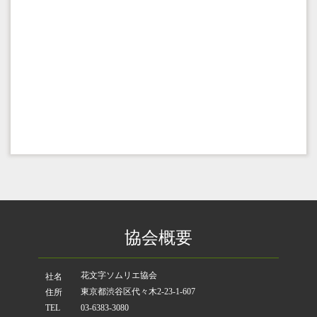
協会概要
花文字ソムリエ協会
社名
東京都渋谷区代々木2-23-1-607
住所
TEL
03-6383-3080