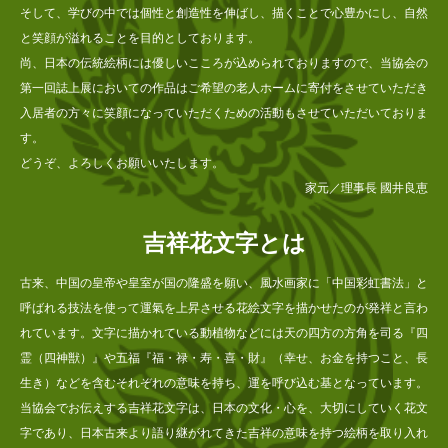
そして、学びの中では個性と創造性を伸ばし、描くことで心豊かにし、自然
と笑顔が溢れることを目的としております。
尚、日本の伝統絵柄には優しいこころが込められておりますので、当協会の
第一回誌上展においての作品はご希望の老人ホームに寄付をさせていただき
入居者の方々に笑顔になっていただくための活動もさせていただいておりま
す。
どうぞ、よろしくお願いいたします。
家元／理事長 國井良恵
吉祥花文字とは
古来、中国の皇帝や皇室が国の隆盛を願い、風水画家に「中国彩虹書法」と
呼ばれる技法を使って運氣を上昇させる花絵文字を描かせたのが発祥と言わ
れています。文字に描かれている動植物などには天の四方の方角を司る『四
霊（四神獣）』や五福『福・禄・寿・喜・財』（幸せ、お金を持つこと、長
生き）などを含むそれぞれの意味を持ち、運を呼び込む基となっています。
当協会でお伝えする吉祥花文字は、日本の文化・心を、大切にしていく花文
字であり、日本古来より語り継がれてきた吉祥の意味を持つ絵柄を取り入れ